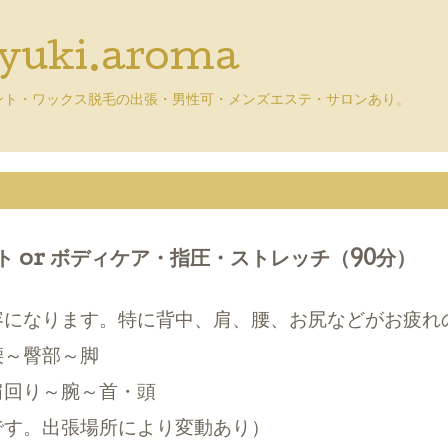
uki.aroma
ント・ワックス脱毛の出張・男性可・メンズエステ・サロンあり。
 or ボディケア・指圧・ストレッチ（90分）
容になります。特に背中、肩、腰、お尻などがお疲れ
腰～臀部～脚
肩回り～腕～首・頭
です。出張場所により変動あり）