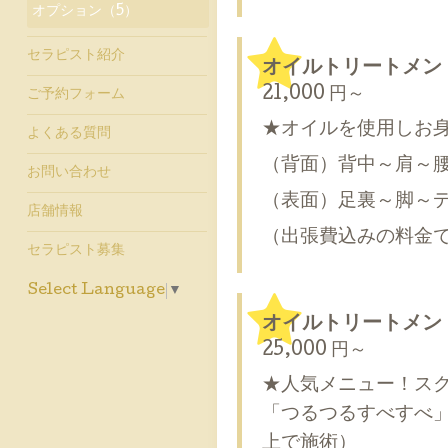
オプション（5）
セラピスト紹介
オイルトリートメント
21,000 円～
ご予約フォーム
★オイルを使用しお
よくある質問
（背面）背中～肩～
お問い合わせ
（表面）足裏～脚～
店舗情報
（出張費込みの料金
セラピスト募集
Select Language
▼
オイルトリートメン
25,000 円～
★人気メニュー！ス
「つるつるすべすべ
上で施術）