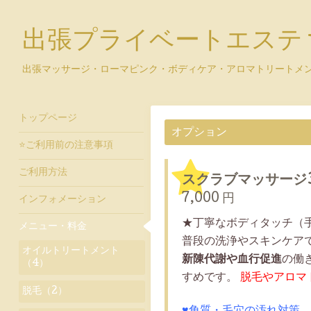
出張プライベートエステ y
出張マッサージ・ローマピンク・ボディケア・アロマトリートメ
トップページ
オプション
⭐ご利用前の注意事項
ご利用方法
スクラブマッサージ
7,000 円
インフォメーション
★丁寧なボディタッチ（
メニュー・料金
普段の洗浄やスキンケア
オイルトリートメント
新陳代謝や血行促進
の働
（4）
すめです。
脱毛やアロマ
脱毛（2）
♥角質・毛穴の汚れ対策