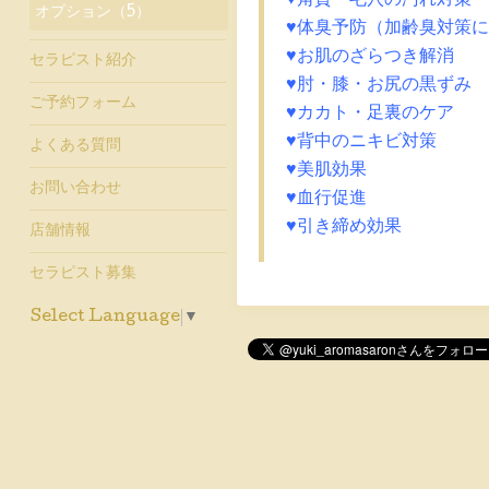
オプション（5）
♥体臭予防（加齢臭対策
♥お肌のざらつき解消
セラピスト紹介
♥肘・膝・お尻の黒ずみ
ご予約フォーム
♥カカト・足裏のケア
♥背中のニキビ対策
よくある質問
♥美肌効果
お問い合わせ
♥血行促進
♥引き締め効果
店舗情報
セラピスト募集
Select Language
▼