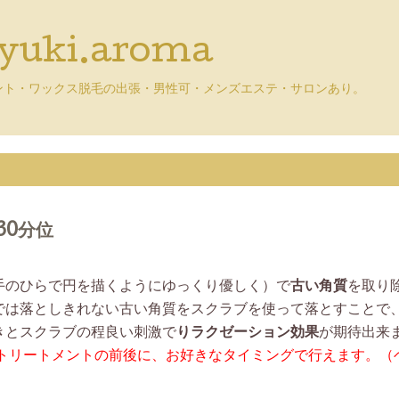
uki.aroma
ント・ワックス脱毛の出張・男性可・メンズエステ・サロンあり。
30分位
手のひらで円を描くようにゆっくり優しく）で
古い角質
を取り
では落としきれない古い角質をスクラブを使って落とすことで
きとスクラブの程良い刺激で
りラクゼーション効果
が期待出来
トリートメントの前後に、お好きなタイミングで行えます。（