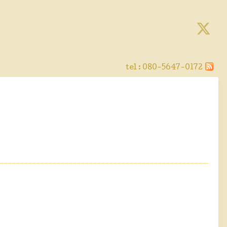
tel :
080-5647-0172