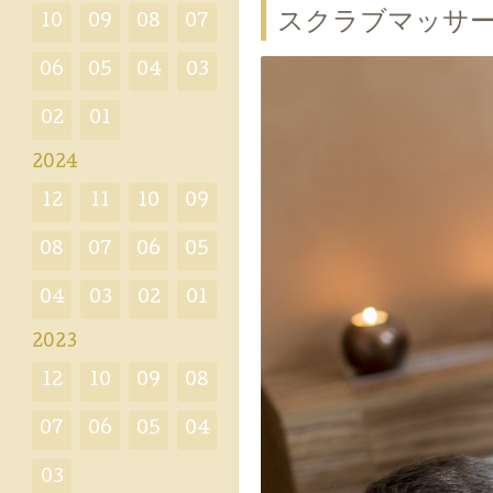
スクラブマッサ
10
09
08
07
06
05
04
03
02
01
2024
12
11
10
09
08
07
06
05
04
03
02
01
2023
12
10
09
08
07
06
05
04
03