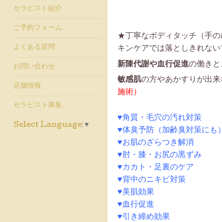
セラピスト紹介
ご予約フォーム
★丁寧なボディタッチ（手の
よくある質問
キンケアでは落としきれない
新陳代謝や血行促進
の働きと
お問い合わせ
敏感肌
の方やあかすりが出来
店舗情報
施術）
セラピスト募集
♥角質・毛穴の汚れ対策
Select Language
▼
♥体臭予防（加齢臭対策にも
♥お肌のざらつき解消
♥肘・膝・お尻の黒ずみ
♥カカト・足裏のケア
♥背中のニキビ対策
♥美肌効果
♥血行促進
♥引き締め効果