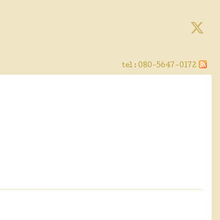
tel :
080-5647-0172