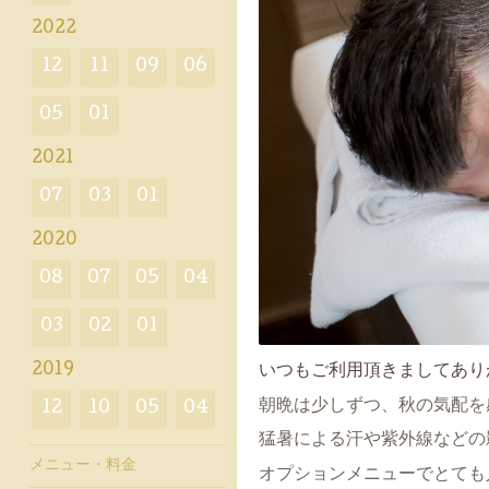
2022
12
11
09
06
05
01
2021
07
03
01
2020
08
07
05
04
03
02
01
いつもご利用頂きましてあり
2019
朝晩は少しずつ、秋の気配を
12
10
05
04
猛暑による汗や紫外線などの
メニュー・料金
オプションメニューでとても